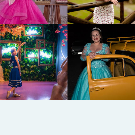
445
0
640
0
1128
0
1412