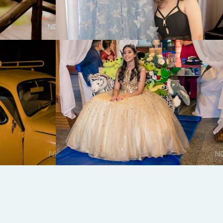
924
0
0
1584
0