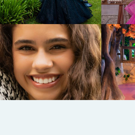
461
0
969
0